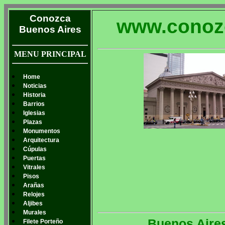
Conozca
www.conoz
Buenos Aires
MENU PRINCIPAL
Home
Noticias
Historia
Barrios
Iglesias
Plazas
Monumentos
Arquitectura
Cúpulas
Puertas
Vitrales
Pisos
Arañas
Relojes
Aljibes
Murales
Buenos Aires
Filete Porteño