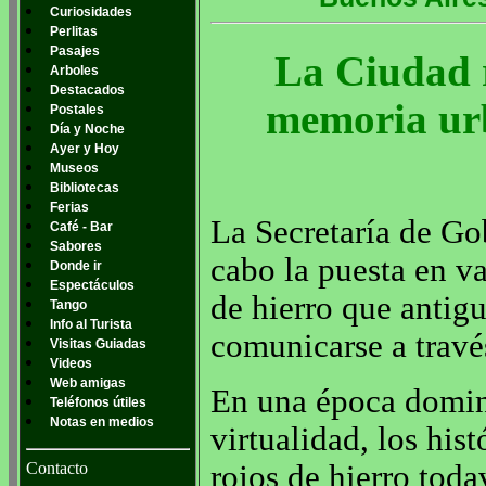
Curiosidades
Perlitas
Pasajes
La Ciudad 
Arboles
Destacados
memoria urb
Postales
Día y Noche
Ayer y Hoy
Museos
Bibliotecas
Ferias
La Secretaría de Go
Café - Bar
Sabores
cabo la puesta en v
Donde ir
Espectáculos
de hierro que antig
Tango
Info al Turista
comunicarse a través
Visitas Guiadas
Videos
Web amigas
En una época domin
Teléfonos útiles
Notas en medios
virtualidad, los his
Contacto
rojos de hierro todav