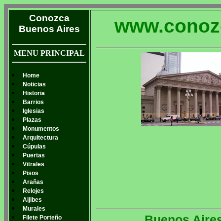
Conozca
www.conoz
Buenos Aires
MENU PRINCIPAL
Home
Noticias
Historia
Barrios
Iglesias
Plazas
Monumentos
Arquitectura
Cúpulas
Puertas
Vitrales
Pisos
Arañas
Relojes
Aljibes
Murales
Buenos Aires
Filete Porteño