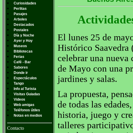
Curiosidades
Perlitas
Pasajes
Actividade
Arboles
Destacados
Postales
El lunes 25 de mayo
Día y Noche
Ayer y Hoy
Histórico Saavedra 
Museos
Bibliotecas
celebrar una nueva
Ferias
Café - Bar
de Mayo con una pr
Sabores
Donde ir
jardines y salas.
Espectáculos
Tango
Info al Turista
La propuesta, pensa
Visitas Guiadas
Videos
de todas las edades
Web amigas
Teléfonos útiles
historia, juego y cr
Notas en medios
talleres participativo
Contacto