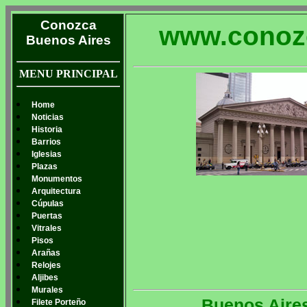
Conozca
www.conoz
Buenos Aires
MENU PRINCIPAL
Home
Noticias
Historia
Barrios
Iglesias
Plazas
Monumentos
Arquitectura
Cúpulas
Puertas
Vitrales
Pisos
Arañas
Relojes
Aljibes
Murales
Buenos Aires
Filete Porteño