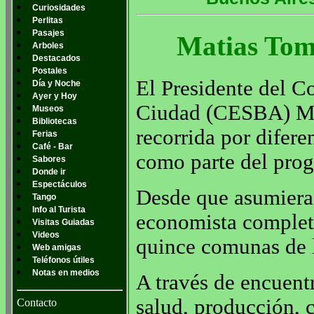
Curiosidades
Perlitas
Pasajes
Matias Tom
Arboles
Destacados
Postales
El Presidente del C
Día y Noche
Ayer y Hoy
Ciudad (CESBA) Mat
Museos
Bibliotecas
recorrida por difer
Ferias
Café - Bar
como parte del prog
Sabores
Donde ir
Espectáculos
Desde que asumiera 
Tango
Info al Turista
economista completó
Visitas Guiadas
Videos
quince comunas de 
Web amigas
Teléfonos útiles
Notas en medios
A través de encuentr
salud, producción, c
Contacto