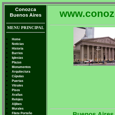
Conozca
www.conoz
Buenos Aires
MENU PRINCIPAL
Home
Noticias
Historia
Barrios
Iglesias
Plazas
Monumentos
Arquitectura
Cúpulas
Puertas
Vitrales
Pisos
Arañas
Relojes
Aljibes
Murales
Buenos Aires
Filete Porteño