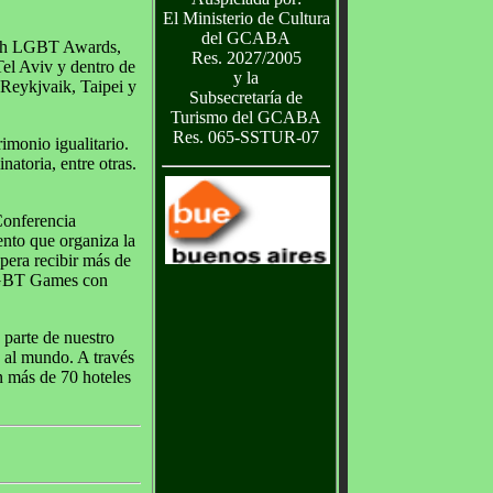
El Ministerio de Cultura
del GCABA
tish LGBT Awards,
Res. 2027/2005
Tel Aviv y dentro de
y la
Reykjvaik, Taipei y
Subsecretaría de
Turismo del GCABA
Res. 065-SSTUR-07
imonio igualitario.
natoria, entre otras.
 Conferencia
nto que organiza la
pera recibir más de
s LGBT Games con
 parte de nuestro
 al mundo. A través
n más de 70 hoteles