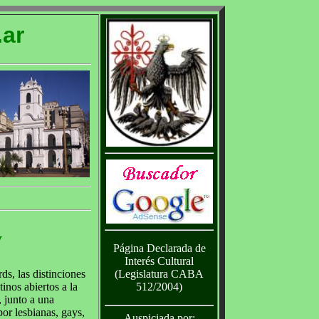
ar
y
Página Declarada de
Interés Cultural
(Legislatura CABA
s, las distinciones
512/2004)
inos abiertos a la
, junto a una
por lesbianas, gays,
Auspiciada por: