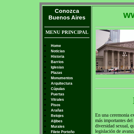
Conozca
ww
Buenos Aires
MENU PRINCIPAL
Home
Noticias
Historia
Barrios
Iglesias
Plazas
Monumentos
Arquitectura
Cúpulas
Puertas
Vitrales
Pisos
Arañas
En una ceremonia exc
Relojes
más importantes del 
Aljibes
diversidad sexual, qu
Murales
legislación de avanz
Filete Porteño