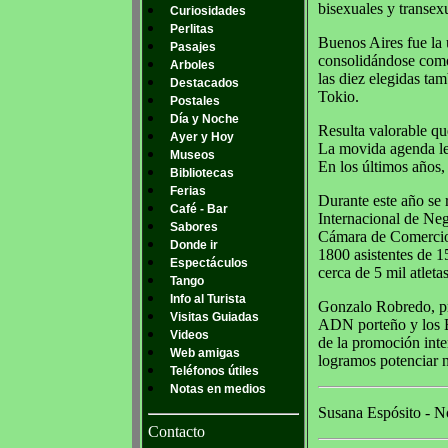
bisexuales y transex
Curiosidades
Perlitas
Buenos Aires fue la 
Pasajes
consolidándose como 
Arboles
las diez elegidas t
Destacados
Tokio.
Postales
Día y Noche
Resulta valorable qu
Ayer y Hoy
La movida agenda legi
Museos
En los últimos años,
Bibliotecas
Ferias
Durante este año se 
Café - Bar
Internacional de Ne
Sabores
Cámara de Comercio 
Donde ir
1800 asistentes de 1
Espectáculos
cerca de 5 mil atleta
Tango
Info al Turista
Gonzalo Robredo, pre
Visitas Guiadas
ADN porteño y los B
Videos
de la promoción inte
Web amigas
logramos potenciar 
Teléfonos útiles
Notas en medios
Susana Espósito - No
Contacto