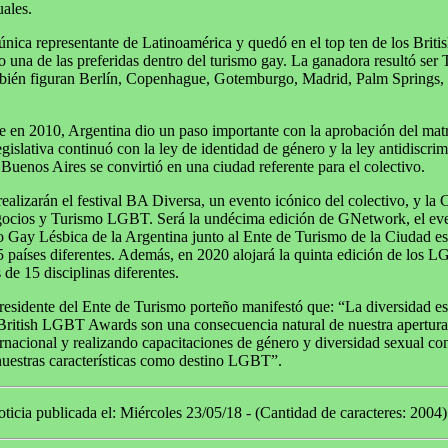
uales.
única representante de Latinoamérica y quedó en el top ten de los Bri
una de las preferidas dentro del turismo gay. La ganadora resultó ser 
ambién figuran Berlín, Copenhague, Gotemburgo, Madrid, Palm Springs, 
e en 2010, Argentina dio un paso importante con la aprobación del matr
slativa continuó con la ley de identidad de género y la ley antidiscrimi
 Buenos Aires se convirtió en una ciudad referente para el colectivo.
realizarán el festival BA Diversa, un evento icónico del colectivo, y la
gocios y Turismo LGBT. Será la undécima edición de GNetwork, el eve
Gay Lésbica de la Argentina junto al Ente de Turismo de la Ciudad es
5 países diferentes. Además, en 2020 alojará la quinta edición de lo
s de 15 disciplinas diferentes.
sidente del Ente de Turismo porteño manifestó que: “La diversidad es
ritish LGBT Awards son una consecuencia natural de nuestra apertura
rnacional y realizando capacitaciones de género y diversidad sexual co
nuestras características como destino LGBT”.
ticia publicada el: Miércoles 23/05/18 - (Cantidad de caracteres: 2004)