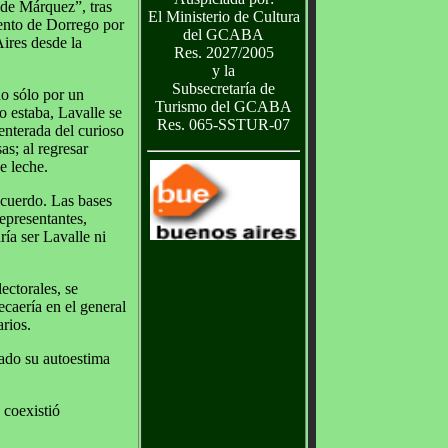
e de Márquez”, tras
El Ministerio de Cultura
iento de Dorrego por
del GCABA
Aires desde la
Res. 2027/2005
y la
Subsecretaría de
do sólo por un
Turismo del GCABA
 estaba, Lavalle se
Res. 065-SSTUR-07
enterada del curioso
s; al regresar
e leche.
acuerdo. Las bases
epresentantes,
ía ser Lavalle ni
ectorales, se
ecaería en el general
rios.
tado su autoestima
e coexistió