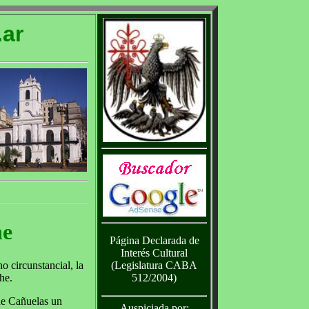
ar
he
Página Declarada de
Interés Cultural
(Legislatura CABA
 circunstancial, la
512/2004)
he.
de Cañuelas un
Auspiciada por: