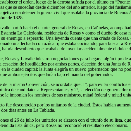
eestablecer el orden, luego de la derrota sufrida por el último en “Puent
as que se sucedían desde diciembre del año anterior, luego del fusilam
objetivo era detener la guerra civil que asolaba la provincia de Buenos 
mbre de 1828.
avalle partió hacia el cuartel general de Rosas, en Cañuelas, acompaña
 Estancia La Caledonia, residencia de Rosas y como el dueño de casa no
 su enemigo a esperarlo. Una leyenda cuenta que una criada de Rosas, 
onado una lechada con azúcar que estaba cocinando, para buscar a Rosa
, habría descubierto que acababa de inventar accidentalmente el dulce d
e, Rosas y Lavalle iniciaron negociaciones para llegar a algún tipo de 
 cesación de hostilidades por ambas partes, elección de una Junta de R
en la ciudad capital; la Junta elegiría un nuevo gobernador, que no podr
 que ambos ejércitos quedarían bajo el mando del gobernador.
 de la misma Convención, se acordaba que: 1º, para evitar conflictos el
 única de candidatos a Representantes, y 2º, la elección de gobernador r
 se le imponían los nombres de sus ministros, mitad federal y mitad unita
to fue desconocido por los unitarios de la ciudad. Éstos habían aumen
z dos días antes en La Tablada.
ones el 26 de julio los unitarios se alzaron con el triunfo de su lista, qu
tendida lista única, pero Rosas no reconoció el resultado eleccionario.