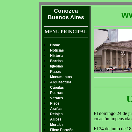
Conozca
ww
Buenos Aires
MENU PRINCIPAL
Home
Noticias
Historia
Barrios
Iglesias
Plazas
Monumentos
Arquitectura
Cúpulas
Puertas
U
Vitrales
Pisos
Arañas
El domingo 24 de jun
Relojes
creación impensada d
Aljibes
Murales
El 24 de junio de 18
Filete Porteño