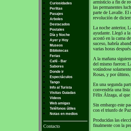
armisticio a fin de r
Curiosidades
las permanentes luch
Perlitas
parte de Lavalle. El 
Pasajes
revolución de dicie
Arboles
Destacados
La noche anterior, L
Postales
ayudante. Llegó a la
Día y Noche
acostó en la cama de
Ayer y Hoy
suceso, habría aband
Museos
varias horas después
Bibliotecas
Ferias
A la mañana siguient
Café - Bar
del mismo fueron: La
Sabores
votándose solamente 
Donde ir
Rosas, y por último,
Espectáculos
Tango
En una segunda parte
Info al Turista
convendría una lista
Visitas Guiadas
Félix Álzaga, al que
Videos
Web amigas
Sin embargo este pac
Teléfonos útiles
con el triunfo de Pa
Notas en medios
Producidas las elecci
finalmente con la pre
Contacto