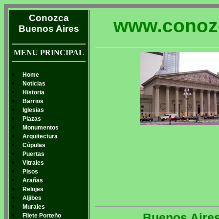
Conozca
www.conoz
Buenos Aires
MENU PRINCIPAL
Home
Noticias
Historia
Barrios
Iglesias
Plazas
Monumentos
Arquitectura
Cúpulas
Puertas
Vitrales
Pisos
Arañas
Relojes
Aljibes
Murales
Buenos Aires
Filete Porteño