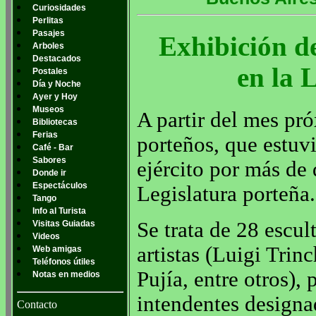
Curiosidades
Perlitas
Pasajes
Exhibición de
Arboles
Destacados
en la 
Postales
Día y Noche
Ayer y Hoy
Museos
A partir del mes pr
Bibliotecas
Ferias
porteños, que estuv
Café - Bar
Sabores
ejército por más de 
Donde ir
Espectáculos
Legislatura porteña.
Tango
Info al Turista
Se trata de 28 escul
Visitas Guiadas
Videos
artistas (Luigi Trin
Web amigas
Teléfonos útiles
Pujía, entre otros),
Notas en medios
intendentes designa
Contacto