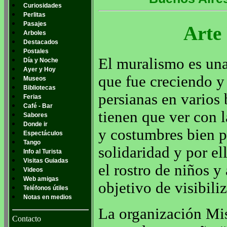
Curiosidades
Perlitas
Pasajes
Arte
Arboles
Destacados
Postales
El muralismo es una
Día y Noche
Ayer y Hoy
que fue creciendo y
Museos
Bibliotecas
persianas en varios
Ferias
Café - Bar
tienen que ver con l
Sabores
Donde ir
y costumbres bien p
Espectáculos
Tango
solidaridad y por el
Info al Turista
Visitas Guiadas
el rostro de niños y
Videos
Web amigas
objetivo de visibili
Teléfonos útiles
Notas en medios
La organización Mis
Contacto