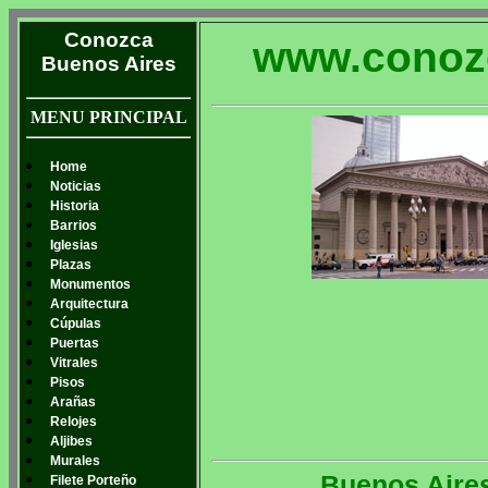
Conozca
www.conoz
Buenos Aires
MENU PRINCIPAL
Home
Noticias
Historia
Barrios
Iglesias
Plazas
Monumentos
Arquitectura
Cúpulas
Puertas
Vitrales
Pisos
Arañas
Relojes
Aljibes
Murales
Buenos Aires
Filete Porteño