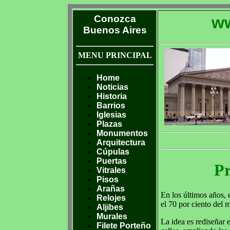
Conozca
ww
Buenos Aires
MENU PRINCIPAL
Home
Noticias
Historia
Barrios
Iglesias
Plazas
Monumentos
Arquitectura
Cúpulas
Puertas
Pr
Vitrales
Pisos
Arañas
En los últimos años, 
Relojes
el 70 por ciento del 
Aljibes
Murales
La idea es rediseñar 
Filete Porteño