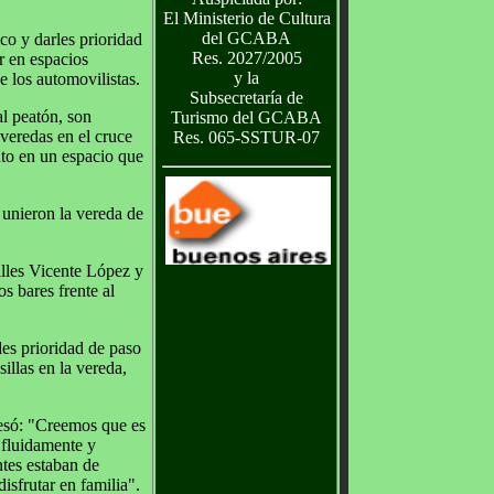
El Ministerio de Cultura
del GCABA
co y darles prioridad
Res. 2027/2005
ar en espacios
y la
 los automovilistas.
Subsecretaría de
al peatón, son
Turismo del GCABA
veredas en el cruce
Res. 065-SSTUR-07
nto en un espacio que
unieron la vereda de
alles Vicente López y
s bares frente al
es prioridad de paso
illas en la vereda,
resó: "Creemos que es
 fluidamente y
tes estaban de
sfrutar en familia".