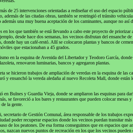
 veredas.
ás de 25 intervenciones orientadas a rediseñar el uso del espacio públi
o, además de las citadas obras, también se restringió el tránsito vehicul
o además una muy buena aceptación de los caminantes, aunque no así de
s en los que también se está llevando a cabo este proyecto de priorizar 
jemplo, desde hace dos semanas, los vecinos disfrutan del ensanche de 
s, donde hay un café-restó. Allí se colocaron plantas y bancos de ceme
óviles que estacionaban a 45 grados.
ismo en la esquina de Avenida del Libertador y Teodoro García, donde 
lazoleta, renovaron luminarias, bancos y agregaron plantas.
eta se hicieron trabajos de ampliación de veredas en la esquina de las c
auró y ensanchó la vereda aledaña al nuevo Recoleta Mall, donde están lo
ó en Bulnes y Guardia Vieja, donde se ampliaron las esquinas para darl
más, se favoreció a los bares y restaurantes que pueden colocar mesas y s
 de la gente.
, secretario de Gestión Comunal, área responsable de los trabajos exp
ciudad poder recuperar espacios donde los vecinos puedan transitar más
 paso de los peatones. De esa forma conseguimos que en espacios que an
s, nazcan nuevos puntos de recreación en los que los vecinos pueden di