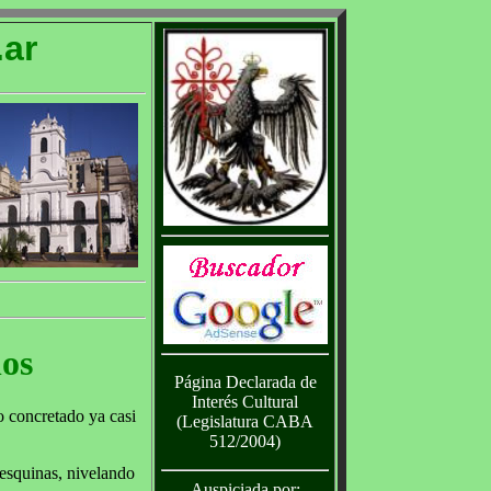
ar
ños
Página Declarada de
Interés Cultural
o concretado ya casi
(Legislatura CABA
512/2004)
 esquinas, nivelando
Auspiciada por: