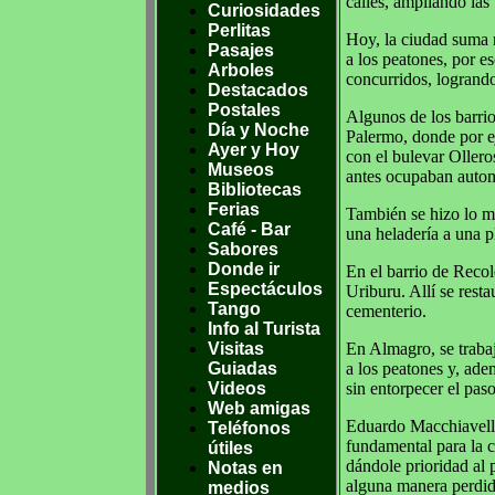
calles, ampliando las
Curiosidades
Perlitas
Hoy, la ciudad suma m
Pasajes
a los peatones, por es
Arboles
concurridos, logrand
Destacados
Postales
Algunos de los barrio
Día y Noche
Palermo, donde por e
Ayer y Hoy
con el bulevar Ollero
Museos
antes ocupaban autom
Bibliotecas
Ferias
También se hizo lo m
Café - Bar
una heladería a una p
Sabores
Donde ir
En el barrio de Recol
Espectáculos
Uriburu. Allí se rest
Tango
cementerio.
Info al Turista
Visitas
En Almagro, se trabaj
Guiadas
a los peatones y, ade
Videos
sin entorpecer el paso
Web amigas
Eduardo Macchiavelli
Teléfonos
fundamental para la 
útiles
dándole prioridad al
Notas en
alguna manera perdido
medios