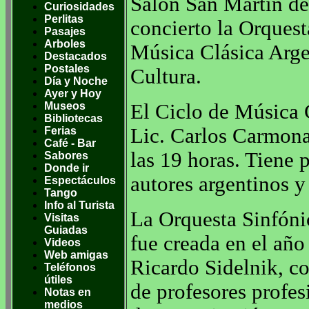
Salón San Martín de 
Curiosidades
Perlitas
concierto la Orques
Pasajes
Arboles
Música Clásica Arge
Destacados
Postales
Cultura.
Día y Noche
Ayer y Hoy
Museos
El Ciclo de Música 
Bibliotecas
Lic. Carlos Carmona,
Ferias
Café - Bar
las 19 horas. Tiene 
Sabores
Donde ir
autores argentinos y
Espectáculos
Tango
Info al Turista
La Orquesta Sinfóni
Visitas
Guiadas
fue creada en el año
Videos
Web amigas
Ricardo Sidelnik, co
Teléfonos
útiles
de profesores profe
Notas en
medios