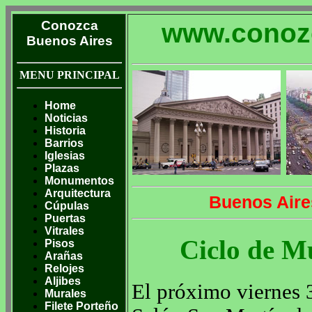
Conozca
www.conoz
Buenos Aires
MENU PRINCIPAL
Home
Noticias
Historia
Barrios
Iglesias
Plazas
Monumentos
Arquitectura
Buenos Aire
Cúpulas
Puertas
Vitrales
Ciclo de M
Pisos
Arañas
Relojes
Aljibes
El próximo viernes 3
Murales
Filete Porteño