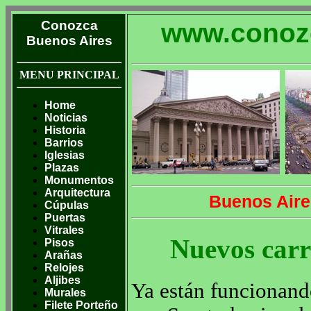
Conozca
www.conoz
Buenos Aires
MENU PRINCIPAL
Home
Noticias
Historia
Barrios
Iglesias
Plazas
Monumentos
Arquitectura
Buenos Aire
Cúpulas
Puertas
Vitrales
Nuevos carr
Pisos
Arañas
Relojes
Aljibes
Ya están funcionand
Murales
Filete Porteño