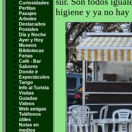
sur. Son todos igual
Curiosidades
Perlitas
higiene y ya no hay
Pasajes
Arboles
Destacados
Postales
Día y Noche
Ayer y Hoy
Museos
Bibliotecas
Ferias
Café - Bar
Sabores
Donde ir
Espectáculos
Tango
Info al Turista
Visitas
Guiadas
Videos
Web amigas
Teléfonos
útiles
Notas en
medios