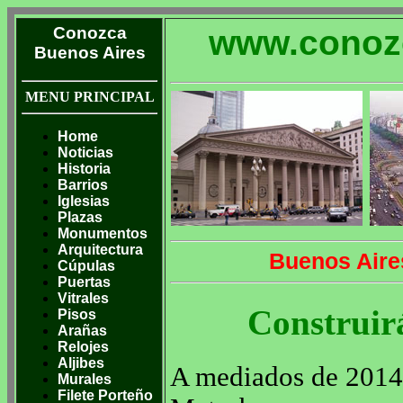
Conozca
www.conoz
Buenos Aires
MENU PRINCIPAL
Home
Noticias
Historia
Barrios
Iglesias
Plazas
Monumentos
Arquitectura
Buenos Aire
Cúpulas
Puertas
Vitrales
Construir
Pisos
Arañas
Relojes
Aljibes
A mediados de 2014 
Murales
Filete Porteño