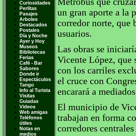
Metrobus que cruzará
Curiosidades
Perlitas
un gran aporte a la p
Pasajes
Arboles
corredor norte, que 
Destacados
Postales
usuarios.
Día y Noche
Ayer y Hoy
Museos
Las obras se iniciar
Bibliotecas
Vicente López, que 
Ferias
Café - Bar
con los carriles exc
Sabores
Donde ir
el cruce con Congre
Espectáculos
Tango
encarará a mediados
Info al Turista
Visitas
Guiadas
El municipio de Vic
Videos
Web amigas
trabajan en forma co
Teléfonos
útiles
corredores centrales
Notas en
medios