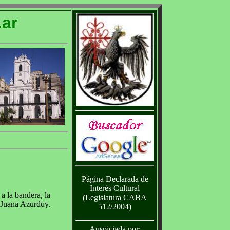
ar
Página Declarada de
Interés Cultural
a la bandera, la
(Legislatura CABA
y Juana Azurduy.
512/2004)
Auspiciada por: