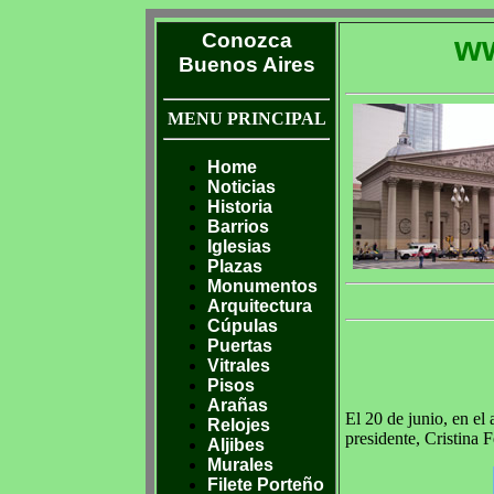
Conozca
ww
Buenos Aires
MENU PRINCIPAL
Home
Noticias
Historia
Barrios
Iglesias
Plazas
Monumentos
Arquitectura
Cúpulas
Puertas
Vitrales
Pisos
Arañas
El 20 de junio, en el
Relojes
presidente, Cristina
Aljibes
Murales
Filete Porteño