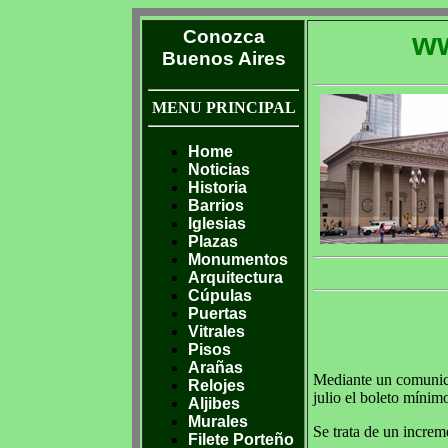
Conozca
ww
Buenos Aires
MENU PRINCIPAL
Home
Noticias
Historia
Barrios
Iglesias
Plazas
Monumentos
Arquitectura
Cúpulas
Puertas
Vitrales
Pisos
Arañas
Mediante un comunicad
Relojes
julio el boleto mínimo
Aljibes
Murales
Se trata de un incre
Filete Porteño