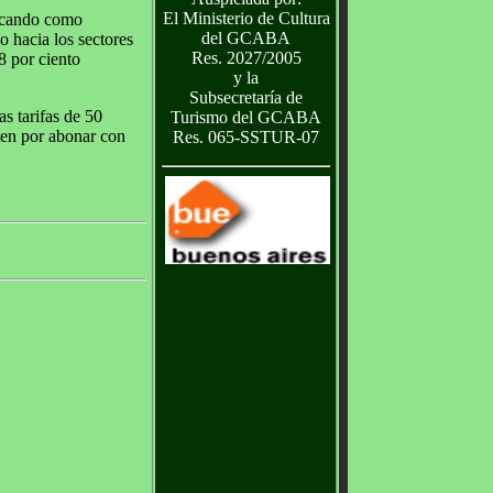
El Ministerio de Cultura
licando como
del GCABA
o hacia los sectores
Res. 2027/2005
8 por ciento
y la
Subsecretaría de
s tarifas de 50
Turismo del GCABA
ten por abonar con
Res. 065-SSTUR-07