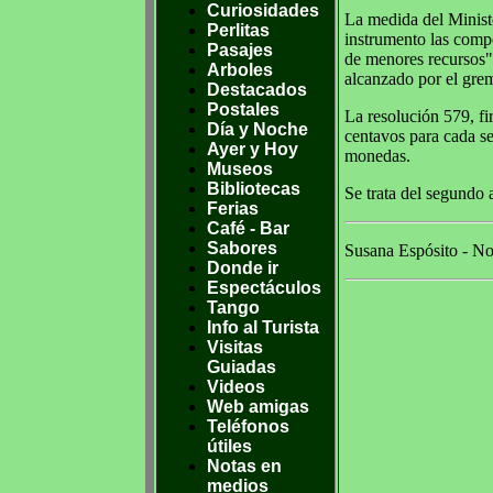
Curiosidades
La medida del Minist
Perlitas
instrumento las compe
Pasajes
de menores recursos".
Arboles
alcanzado por el grem
Destacados
Postales
La resolución 579, fi
Día y Noche
centavos para cada se
Ayer y Hoy
monedas.
Museos
Bibliotecas
Se trata del segundo 
Ferias
Café - Bar
Sabores
Susana Espósito - Not
Donde ir
Espectáculos
Tango
Info al Turista
Visitas
Guiadas
Videos
Web amigas
Teléfonos
útiles
Notas en
medios