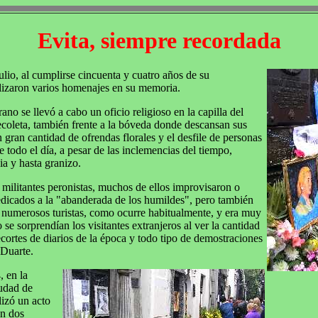
Evita, siempre recordada
ulio, al cumplirse cincuenta y cuatro años de su
alizaron varios homenajes en su memoria.
no se llevó a cabo un oficio religioso en la capilla del
coleta, también frente a la bóveda donde descansan sus
n gran cantidad de ofrendas florales y el desfile de personas
e todo el día, a pesar de las inclemencias del tiempo,
ia y hasta granizo.
 militantes peronistas, muchos de ellos improvisaron o
edicados a la "abanderada de los humildes", pero también
r numerosos turistas, como ocurre habitualmente, y era muy
 se sorprendían los visitantes extranjeros al ver la cantidad
recortes de diarios de la época y todo tipo de demostraciones
 Duarte.
, en la
iudad de
lizó un acto
n dos