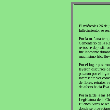
El miércoles 26 de j
fallecimiento, se re
Por la mañana tempra
Cementerio de la Re
restos se depositaro
fue incesante durant
muchísimo frío, lluv
Por el lugar pasaron
leyeron discursos d
pasaron por el luga
interesante ver como
de flores, retratos, 
de afecto hacia Eva
Por la tarde, a las 14
Legislatura de la C
Buenos Aires se rea
donde se proyectaro