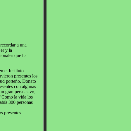
 recordar a una
er y la
cionales que ha
 el Instituto
uvieron presentes los
alud porteño, Donato
resentes con algunas
 un gran persuasivo,
 "Como la vida los
 había 300 personas
os presentes