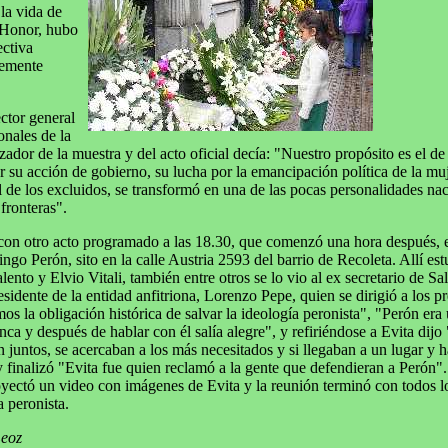
la vida de
 Honor, hubo
ectiva
emente
ctor general
onales de la
zador de la muestra y del acto oficial decía: "Nuestro propósito es el de
 su acción de gobierno, su lucha por la emancipación política de la muj
l de los excluidos, se transformó en una de las pocas personalidades na
fronteras".
con otro acto programado a las 18.30, que comenzó una hora después, en
o Perón, sito en la calle Austria 2593 del barrio de Recoleta. Allí est
ento y Elvio Vitali, también entre otros se lo vio al ex secretario de S
sidente de la entidad anfitriona, Lorenzo Pepe, quien se dirigió a los p
s la obligación histórica de salvar la ideología peronista", "Perón era
ca y después de hablar con él salía alegre", y refiriéndose a Evita dijo
an juntos, se acercaban a los más necesitados y si llegaban a un lugar y
 finalizó "Evita fue quien reclamó a la gente que defendieran a Perón".
yectó un video con imágenes de Evita y la reunión terminó con todos l
 peronista.
Leoz