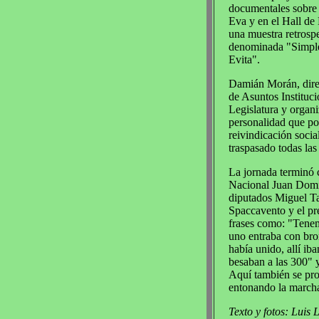
documentales sobre 
Eva y en el Hall de
una muestra retrosp
denominada "Simpl
Evita".
Damián Morán, dire
de Asuntos Instituci
Legislatura y organi
personalidad que por
reivindicación socia
traspasado todas las 
La jornada terminó 
Nacional Juan Doming
diputados Miguel Tal
Spaccavento y el pre
frases como: "Tenemo
uno entraba con bron
había unido, allí ib
besaban a las 300" y
Aquí también se pro
entonando la marcha
Texto y fotos: Luis 